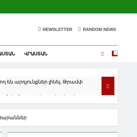
NEWSLETTER
RANDOM NEWS
ԱՍՏԱՆ
ՎՐԱՍՏԱՆ
ղ են արդյունքներ լինել. Թրամփ
ան կանգառը Վայոց ձորի շքեղ
արձր՝ կարմիր մակարդակ է
րծարաններ