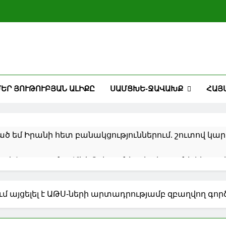
ԵՐ ՅՈՒԹՈՒԲՅԱՆ ԱԼԻՔԸ
ՍԱՄՑԽԵ-ՋԱՎԱԽՔ
ՀԱՅ
ծ եմ Իրանի հետ բանակցություններում. շուտով կարո
ով Հայաստանը․ Մեծ Բրիտանիայի դեսպանի հերթակ
անական համալիրն է
7 խոշոր քաղաքներում եղանակային վտանգի ամենաբ
ւմ այցելել է ԱԹՍ-ների արտադրությամբ զբաղվող գո
անոմալ տապի պատճառով