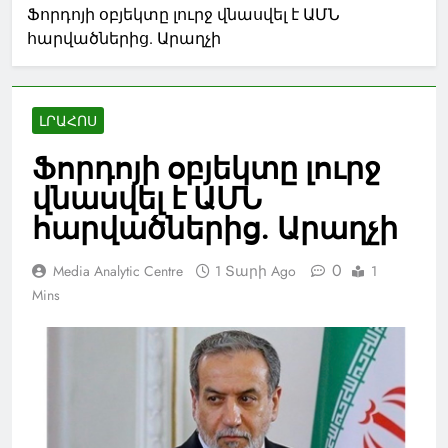
Ֆորդոյի օբյեկտը լուրջ վնասվել է ԱՄՆ
հարվածներից. Արաղչի
ԼՐԱՀՈՍ
Ֆորդոյի օբյեկտը լուրջ
վնասվել է ԱՄՆ
հարվածներից. Արաղչի
0
Media Analytic Centre
1 Տարի Ago
1
Mins