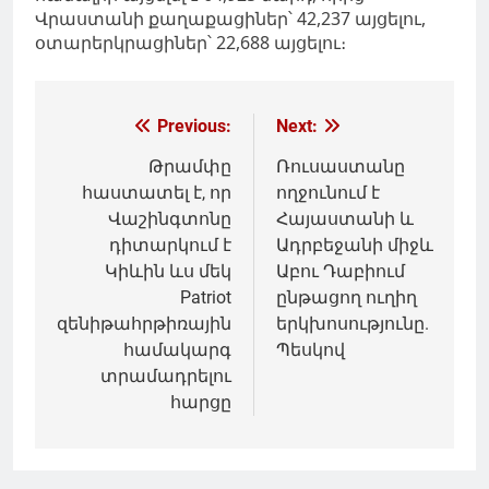
Վրաստանի քաղաքացիներ՝ 42,237 այցելու,
օտարերկրացիներ՝ 22,688 այցելու։
Գրառումների
Previous:
Next:
նավարկումը
Թրամփը
Ռուսաստանը
հաստատել է, որ
ողջունում է
Վաշինգտոնը
Հայաստանի և
դիտարկում է
Ադրբեջանի միջև
Կիևին ևս մեկ
Աբու Դաբիում
Patriot
ընթացող ուղիղ
զենիթահրթիռային
երկխոսությունը.
համակարգ
Պեսկով
տրամադրելու
հարցը