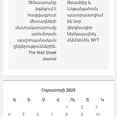
նավարկումը
Չինաստանը
Թրամփը և
ձգձգում է
Նեթանյահուն
հազվագյուտ
պատրաստվում
մետաղների
են նոր
մատակարարումը
վերջնագիր
արևմտյան
ներկայացնել
պաշտպանական
ՀԱՄԱՍ-ին. NYT
ընկերություններին.
The Wall Street
Journal
Օգոստոսի 2025
Ե
Ե
Չ
Հ
Ու
Շ
Կ
1
2
3
4
5
6
7
8
9
10