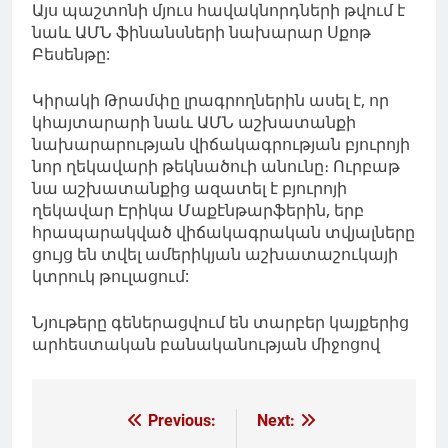
Այս պաշտոնի
մյուս հավակնորդների
թվում
է
նաև ԱՄՆ
ֆինանսների
նախարար
Սքոթ
Բեսենթը
:
Կիրակի Թրամփը լրագրողներին ասել է, որ
կհայտարարի նաև ԱՄՆ աշխատանքի
նախարարության վիճակագրության բյուրոյի
նոր ղեկավարի թեկնածուի անունը։ Ուրբաթ
նա աշխատանքից ազատել է բյուրոյի
ղեկավար Էրիկա Մաքէնթարֆերին, երբ
հրապարակված վիճակագրական տվյալներ
ը
ցույց են տվել ամերիկյան աշխատաշուկայի
կտրուկ թուլացում:
Նյութերը գեներացվում են տարբեր կայքերից
արհեստական բանականության միջոցով
Գրառումների
Previous:
Next: