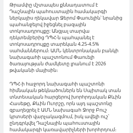
Թրամփը
մշտապես
քննադատում
է
Դաշնային պահուստային համակարգի
ներկայիս ղեկավար Ջերոմ Փաուելին՝ նրանից
պահանջելով իջեցնել բազային
տոկոսադրույքը:
Անցյալ տարվա
դեկտեմբերից ԴՊՀ-ն պահպանել է
տոկոսադրույքը տարեկան 4.25-4.5%
սահմաններում։
ԱՄՆ կենտրոնական բանկի
նախագահի պաշտոնում Փաուելի
ծառայության
ժամկետը
լրանում
է 2026
թվականի մայիսին։
ԴՊՀ-ի հաջորդ նախագահի պաշտոնի
հիմնական թեկնածուներն են Սպիտակ տան
տնտեսական հարցերով խորհրդական Քևին
Հասեթը, Քևին Ուորշը, որն այդ
պաշտոնը
զբաղեցրել է ԱՄՆ նախագահ Ջորջ Բուշ
կրտսերի վարչակազմում, իսկ ավելի ուշ՝
ընդգրկվել Դաշնային պահուստային
համակարգի կառավարիչների խորհրդում։