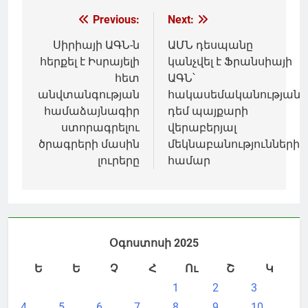
Գրառումների
Previous:
Next:
նավարկումը
Սիրիայի ԱԳՆ-ն
ԱՄՆ դեսպանը
հերքել է Իսրայելի
կանչվել է Ֆրանսիայի
հետ
ԱԳՆ՝
անվտանգության
հակասեմականության
համաձայնագիր
դեմ պայքարի
ստորագրելու
վերաբերյալ
ծրագրերի մասին
մեկնաբանությունների
լուրերը
համար
Օգոստոսի 2025
Ե
Ե
Չ
Հ
Ու
Շ
Կ
1
2
3
4
5
6
7
8
9
10