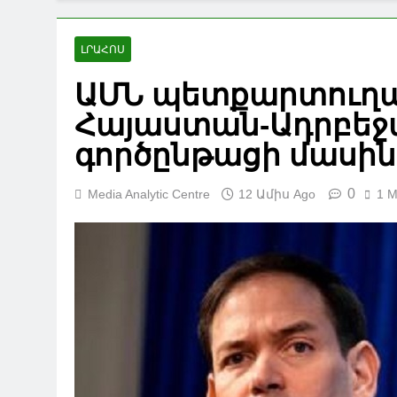
ԼՐԱՀՈՍ
ԱՄՆ պետքարտուղար
Հայաստան-Ադրբեջ
գործընթացի մասին
0
Media Analytic Centre
12 Ամիս Ago
1 M