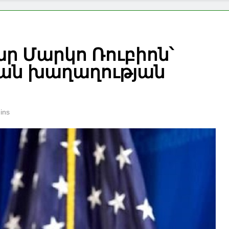
 Մարկո Ռուբիոն՝
ան խաղաղության
ins