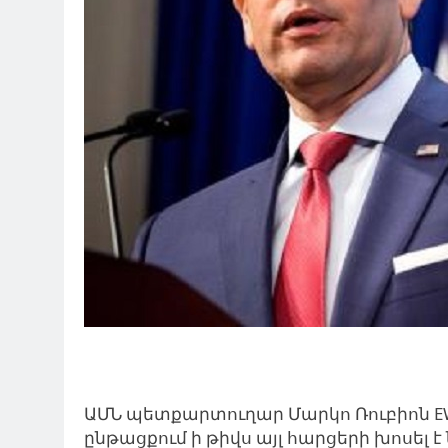
ԱՄՆ պետքարտուղար Մարկո Ռուբիոն E
ընթացքում ի թիվս այլ հարցերի խոսե