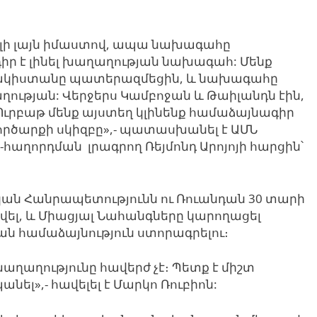
ի լայն
իմաստով, ապա նախագահը
իր
է լինել խաղաղության նախագահ:
Մենք
ակիստանը
պատերազմեցին, և նախագահը
ղության
:
Վերջերս Կամբոջան
և Թաիլանդն էին,
Ուրբաթ մենք այստեղ կլինենք համաձայնագիր
ործարքի սկիզբը»,- պատասխանել է ԱՄՆ
er-հաղորդման լրագրող Ռեյմոնդ Արոյոյի հարցին՝
ան Հանրապետությունն ու Ռուանդան 30 տարի
նվել, և Միացյալ Նահանգները կարողացել
ան համաձայնություն ստորագրելու
։
աղաղությունը հավերժ չէ։
Պետք է միշտ
նել»,- հավելել է Մարկո Ռուբիոն: