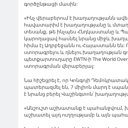
գործընթացի մասին:
«Ինչ
վերաբերում
է խաղաղության
ն
ավել
հավատարիմ
է խաղաղությանը
և
մտադ
տեսանք
, թե ինչպես Հնդկաստանը
և Պ
կարողացավ
հասնել
նրանց միջև խաղա
հիմա էլ Ադրբեջանն
ու Հայաստանն են: 
ստորագրելու և դնելու խաղաղության գ
պետքարտուղարը
EWTN-ի The World Ov
ստորագրման վերաբերյալ:
Նա հիշեցրել է, որ
Կոնգոյի Դեմոկրատակ
պատերազմել են, 7 միլիոն մարդ է սպա
է
նրանց բերել Վաշինգտոն՝ խաղաղությ
«Անշուշտ աշխատանք է պահանջվում, խ
աշխատել այդ ուղղությամբ և այն պահպա