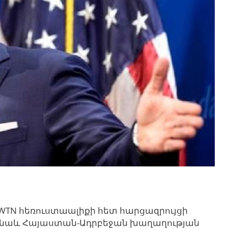
WTN հեռուստաալիքի հետ հարցազրույցի
լ է նաև Հայաստան-Ադրբեջան խաղաղության