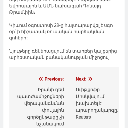
Եվրոպային և ԱՄՆ նախագահ Դոնալդ
Թրամփին։
Կիևում օգոստոսի 29-ը հայտարարվել է սգո
օր՝ ի հիշատակ ռուսական հարձակման
զոհերի։
Նյութերը գեներացվում են տարբեր կայքերից
արհեստական բանականության միջոցով
Գրառումների
Previous:
Next:
նավարկումը
Իրանի դեմ
Ուիթքոֆը
պատժամիջոցների
Մոսկվայում
վերականգնման
խախտել է
փուլային
արարողակարգը.
գործընթացը չի
Reuters
նշանակում