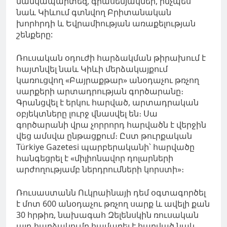
մանկապարտեզ, գրասենյակներ, ինչպես
նաև Կիևում գտնվող Բրիտանական
խորհրդի և Եվրամիության առաքելության
շենքերը:
Ռուսական օդուժի հարձակման թիրախում է
հայտնվել նաև Կիևի մերձակայքում
կառուցվող «Բայրաքթար» անօդաչու թռչող
սարքերի արտադրության գործարանը։
Գրանցվել է երկու հարված, արտադրական
օբյեկտները լուրջ վնասվել են։ Սա
գործարանի վրա չորրորդ հարվածն է վերջին
վեց ամսվա ընթացքում։ Ըստ թուրքական
Türkiye Gazetesi պարբերականի՝ հարվածը
հանգեցրել է «միլիոնավոր դոլարների
արժողությամբ ներդրումների կորստի»։
Ռուսաստանն Ուկրաինայի դեմ օգտագործել
է մոտ 600 անօդաչու թռչող սարք և ավելի քան
30 հրթիռ, նախագահ Զելենսկին ռուսական
այդ հարձակումը համարել է հարված նաև