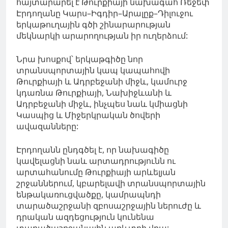
հայտարարել է Թուրքիայի նախագահ Ռեջեփ
Էրդողանը Կարս–Իգդիր–Արալըք–Դիլուջու
երկաթուղային գծի շինարարության
մեկնարկի արարողության իր ուղերձում:
Նրա խոսքով՝ երկաթգիծը նոր
տրանսպորտային կապ կապահովի
Թուրքիայի և Ադրբեջանի միջև, կամուրջ
կդառնա Թուրքիայի, Նախիջևանի և
Ադրբեջանի միջև, ինչպես նաև կմիացնի
Կասպից և Միջերկրական ծովերի
ավազանները:
Էրդողանն ընդգծել է, որ նախագիծը
կավելացնի նաև արտադրությունն ու
արտահանումը Թուրքիայի արևելյան
շրջաններում, կբարելավի տրանսպորտային
ենթակառուցվածքը, կամրապնդի
տարածաշրջանի զբոսաշրջային ներուժը և
դրական ազդեցություն կունենա
տարածաշրջանային առևտրի վրա: