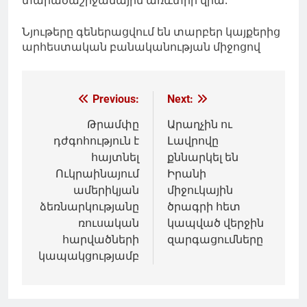
Նյութերը գեներացվում են տարբեր կայքերից
արհեստական բանականության միջոցով
Գրառումների
Previous:
Next:
նավարկումը
Թրամփը
Արաղչին ու
դժգոհություն է
Լավրովը
հայտնել
քննարկել են
Ուկրաինայում
Իրանի
ամերիկյան
միջուկային
ձեռնարկությանը
ծրագրի հետ
ռուսական
կապված վերջին
հարվածների
զարգացումները
կապակցությամբ