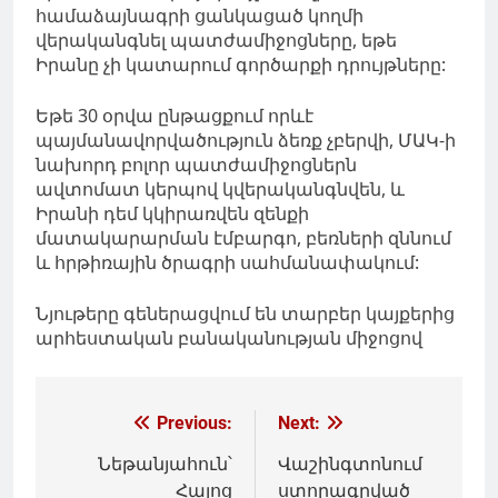
համաձայնագրի ցանկացած կողմի
վերականգնել պատժամիջոցները, եթե
Իրանը չի կատարում գործարքի դրույթները:
Եթե 30 օրվա ընթացքում որևէ
պայմանավորվածություն ձեռք չբերվի, ՄԱԿ-ի
նախորդ բոլոր պատժամիջոցներն
ավտոմատ կերպով կվերականգնվեն, և
Իրանի դեմ կկիրառվեն զենքի
մատակարարման էմբարգո, բեռների զննում
և հրթիռային ծրագրի սահմանափակում:
Նյութերը գեներացվում են տարբեր կայքերից
արհեստական բանականության միջոցով
Գրառումների
Previous:
Next:
նավարկումը
Նեթանյահուն՝
Վաշինգտոնում
Հայոց
ստորագրված