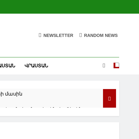
NEWSLETTER
RANDOM NEWS
ԱՍՏԱՆ
ՎՐԱՍՏԱՆ
ի մասին
տ համաձայնագիր կնքել. Բեսենթ
արվածները և Սև ծովում