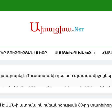
ՍԱՄՑԽԵ-ՋԱՎԱԽՔ
ԵՐ ՅՈՒԹՈՒԲՅԱՆ ԱԼԻՔԸ
ՀԱՅ
յտարարել է Ռուսաստանի դեմ նոր պատժամիջոցներ
ահանգներն ակնկալում է առաջիկա օրերին Իրանի հե
 և Բայրամովը քննարկել են Ուկրաինային ռուսական հ
մ Է ԱՄՆ-ի ատոմային ռմբակոծության 80-րդ տարելիցը
ը