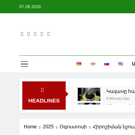
Skip
07.08.2026
to
content
Մ
Կալասը հա
6 Minutes Ago
HEADLINES
Միացյալ Ն
2 Ժամ Ago
Զելենսկին
Home
2025
Օգոստոսի
Հիրոշիման նշու
իրավիճակ
3 Ժամ Ago