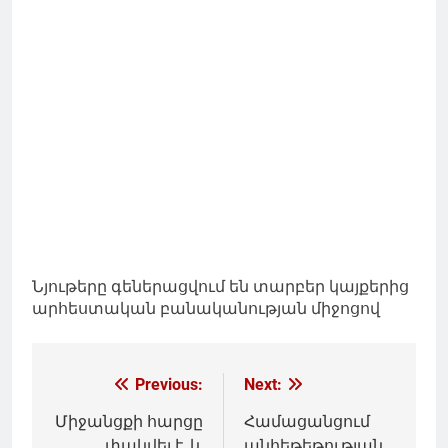
Նյութերը գեներացվում են տարբեր կայքերից
արհեստական բանականության միջոցով
Գրառումների
Previous:
Next:
նավարկումը
Միջանցքի հարցը
Համացանցում
փակվել է, և
անհեթեթության