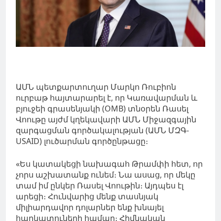
ԱՄՆ պետքարտուղար Մարկո Ռուբիոն
ուրբաթ հայտարարել է, որ Կառավարման և
բյուջեի գրասենյակի (OMB) տնօրեն Ռասել
Վոութը այժմ կղեկավարի ԱՄՆ Միջազգային
զարգացման գործակալության (ԱՄՆ ՄԶԳ-
USAID) լուծարման գործընթացը։
«Ես կատակեցի նախագահ Թրամփի հետ, որ
չորս աշխատանք ունեմ։ Նա ասաց, որ մեկը
տամ իմ ընկեր Ռասել Վոութին։ Այդպես էլ
արեցի։ Հունվարից մենք տասնյակ
միլիարդավոր դոլարներ ենք խնայել
հարկատուների համար։ Հիմնական