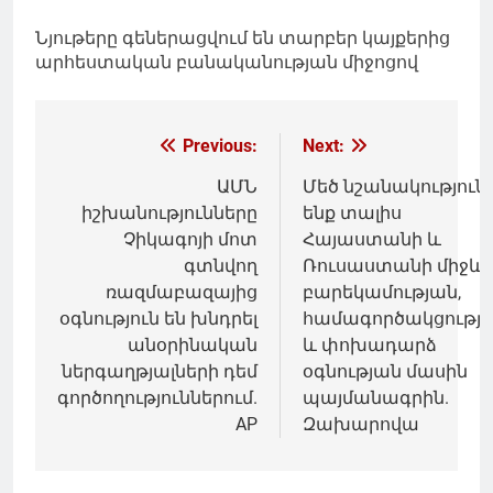
Նյութերը գեներացվում են տարբեր կայքերից
արհեստական բանականության միջոցով
Գրառումների
Previous:
Next:
նավարկումը
ԱՄՆ
Մեծ նշանակություն
իշխանությունները
ենք տալիս
Չիկագոյի մոտ
Հայաստանի և
գտնվող
Ռուսաստանի միջև
ռազմաբազայից
բարեկամության,
օգնություն են խնդրել
համագործակցությ
անօրինական
և փոխադարձ
ներգաղթյալների դեմ
օգնության մասին
գործողություններում.
պայմանագրին.
AP
Զախարովա