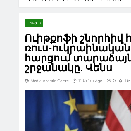
ԼՐԱՀՈՍ
Ուիթքոֆի շնորհիվ հ
ռուս-ուկրաինակա
հարցում տարաձայն
շրջանակը. Վենս
0
Media Analytic Centre
11 Ամիս Ago
1 M