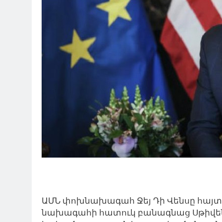
ԱՄՆ փոխնախագահ Ջեյ Դի Վենսը հայտա
նախագահի հատուկ բանագնաց Սթիվեն