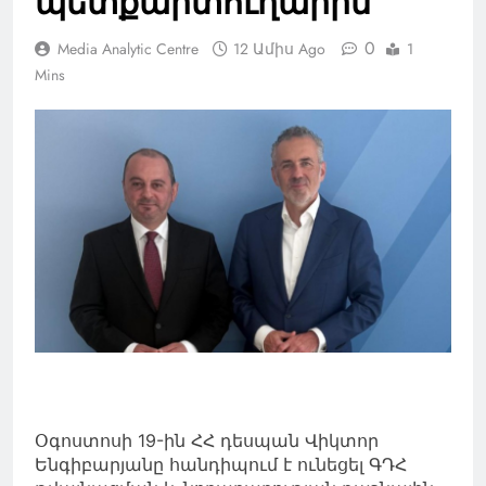
պետքարտուղարին
0
Media Analytic Centre
12 Ամիս Ago
1
Mins
Օգոստոսի 19-ին ՀՀ դեսպան Վիկտոր
Ենգիբարյանը հանդիպում է ունեցել ԳԴՀ