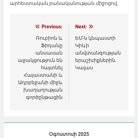
արհեստական բանականության միջոցով
Գրառումների
Previous:
Next:
նավարկումը
Ռուբիոն և
ԵՄ-ն կնպաստի
Ֆիդանը
Կիևի
անսասան
անվտանգության
աջակցություն են
երաշխիքներին.
հայտնել
Կալաս
Հայաստանի և
Ադրբեջանի միջև
խաղաղության
գործընթացին
Օգոստոսի 2025