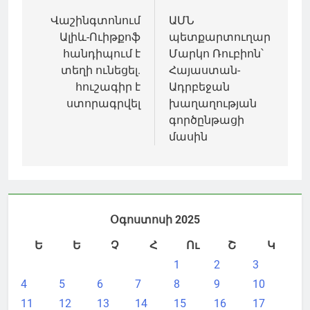
նավարկումը
Վաշինգտոնում
ԱՄՆ
Ալիև-Ուիթքոֆ
պետքարտուղար
հանդիպում է
Մարկո Ռուբիոն՝
տեղի ունեցել.
Հայաստան-
հուշագիր է
Ադրբեջան
ստորագրվել
խաղաղության
գործընթացի
մասին
Օգոստոսի 2025
Ե
Ե
Չ
Հ
Ու
Շ
Կ
1
2
3
4
5
6
7
8
9
10
11
12
13
14
15
16
17