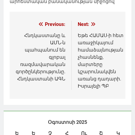
արհեստական բանականության միջոցով
Գրառումների
Previous:
Next:
նավարկումը
Հնդկաստանը և
Եթե ՀԱՄԱՍ-ի հետ
ԱՄՆ-ն
առաջիկայում
պահպանում են
համաձայնության
գլոբալ
չհասնենք,
ռազմավարական
մարտերը
գործընկերությունը.
կշարունակվեն
Հնդկաստանի ԱԳՆ
առանց դադարի.
Իսրայելի ՊԲ
Օգոստոսի 2025
Ե
Ե
Չ
Հ
Ու
Շ
Կ