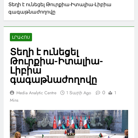
Տեղի է ունեցել Թուրքիա-Իտալիա-Լիբիա
գագաթնաժողովը
ԼՐԱՀՈՍ
Տեղի է ունեցել
Թուրքիա-Իտալիա-
Լիբիա
գագաթնաժողովը
0
Media Analytic Centre
1 Տարի Ago
1
Mins