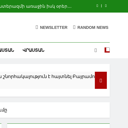
պատերազմի առաջին իսկ օրերից
ումանիտար օգնության համար
Մոսկվայի և Բաքվի հետ կապերի
. ՌԴ-ում Պակիստանի դեսպան
NEWSLETTER
RANDOM NEWS
Հայաստանի և ՀԱՊԿ-ի միջև որևէ կոնֆլիկտ գոյություն չունի. Վասիլև
ավթի և բենզինի գները կտրուկ
կնվազեն. Թրամփ
ԱՍՏԱՆ
ՎՐԱՍՏԱՆ
պատերազմի առաջին իսկ օրերից
ումանիտար օգնության համար
Մոսկվայի և Բաքվի հետ կապերի
. ՌԴ-ում Պակիստանի դեսպան
հակալություն է հայտնել Բայրամովին պատերազմի 
Հայաստանի և ՀԱՊԿ-ի միջև որևէ կոնֆլիկտ գոյություն չունի. Վասիլև
ւմը