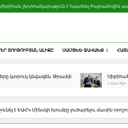
Սիբիհան շնորհակալություն է հայտնել Բայրամովին 
Բաքվի տրամադրած հ
Իսլամաբադը մեծ նշանակություն է տալիս Երևանի, 
ամրապնդմանը
րանի շուրջ հակամարտության կարգավորումից հետո ն
ԵՐ ՅՈՒԹՈՒԲՅԱՆ ԱԼԻՔԸ
ՍԱՄՑԽԵ-ՋԱՎԱԽՔ
ՀԱՅ
Սիբիհան շնորհակալություն է հայտնել Բայրամովին 
Բաքվի տրամադրած հ
Իսլամաբադը մեծ նշանակություն է տալիս Երևանի, 
ամրապնդմանը
տրուկ կնվազեն. Թրամփ
Սիբիհան շնոր
2 Ժամ Ago
ունել է ԵԱՀԿ Մինսկի խումբը լուծարելու մասին որոշո