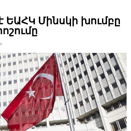
 է ԵԱՀԿ Մինսկի խումբը
րոշումը
s