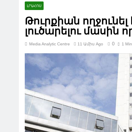
ԼՐԱՀՈՍ
Թուրքիան ողջունել
լուծարելու մասին ո
0
Media Analytic Centre
11 Ամիս Ago
1 Min