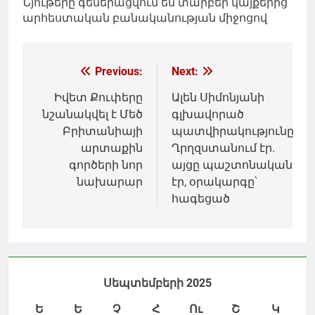
Նյութերը գեներացվում են տարբեր կայքերից
արհեստական բանականության միջոցով
Գրառումների
Previous:
Next:
նավարկումը
Իվետ Քուփերը
Ալեն Սիմոնյանի
նշանակվել է Մեծ
գլխավորած
Բրիտանիայի
պատվիրակությունը
արտաքին
Ղրղզստանում էր.
գործերի նոր
այցը պաշտոնական
նախարար
էր, օրակարգը՝
հագեցած
Սեպտեմբերի 2025
Ե
Ե
Չ
Հ
Ու
Շ
Կ