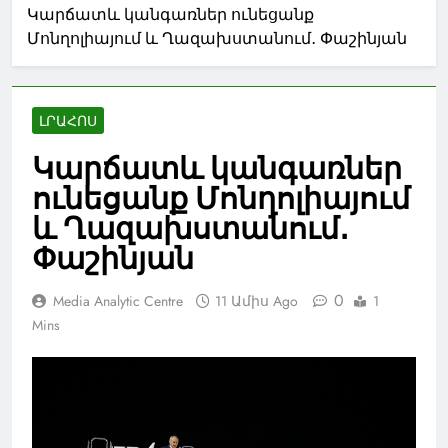
Կարճատև կանգառներ ունեցանք
Մոնղոլիայում և Ղազախստանում․ Փաշինյան
ԼՐԱՀՈՍ
Կարճատև կանգառներ
ունեցանք Մոնղոլիայում
և Ղազախստանում․
Փաշինյան
0
Media Analytic Centre
11 Ամիս Ago
1
Mins