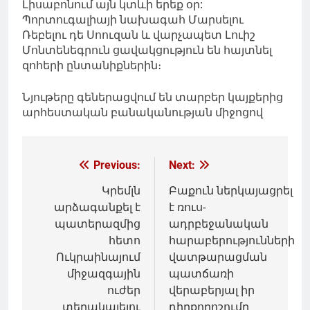
Լիսաբոնում այն կտևի երեք օր:
Պորտուգալիայի նախագահ Մարսելու
Ռեբելու դե Սոուզան և վարչապետ Լուիշ
Մոնտենեգրուն ցավակցություն են հայտնել
զոհերի ընտանիքներին։
Նյութերը գեներացվում են տարբեր կայքերից
արհեստական բանականության միջոցով
Գրառումների
Previous:
Next:
նավարկումը
Կրեմլն
Բաքուն ներկայացրել
արձագանքել է
է ռուս-
պատերազմից
ադրբեջանական
հետո
հարաբերությունների
Ուկրաինայում
վատթարացման
միջազգային
պատճառի
ուժեր
վերաբերյալ իր
տեղակայելու
դիրքորոշումը