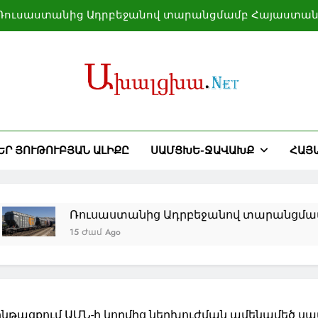
Ռուսաստանից Ադրբեջանով տարանցմամբ Հայաստան է
Փեզեշքիանը մեղադրել է Իսրայելին և ԱՄՆ-ին՝ Իրանը 
Եվրոպայի մի շարք խոշոր գետերում ուժեղից մինչ
Գելենջիկի լողափերը կփակվեն օդային տ
Ռուսաստանից Ադրբեջանով տարանցմամբ Հայաստան է
ԵՐ ՅՈՒԹՈՒԲՅԱՆ ԱԼԻՔԸ
ՍԱՄՑԽԵ-ՋԱՎԱԽՔ
ՀԱՅ
Փեզեշքիանը մեղադրել է Իսրայելին և ԱՄՆ-ին՝ Իրանը 
Եվրոպայի մի շարք խոշոր գետերում ուժեղից մինչ
Ռուսաստանից Ադրբեջանով տարանցմամբ Հայաս
15 Ժամ Ago
 ընթացքում ԱՄՆ-ի կողմից ներխուժման ամենամեծ ս