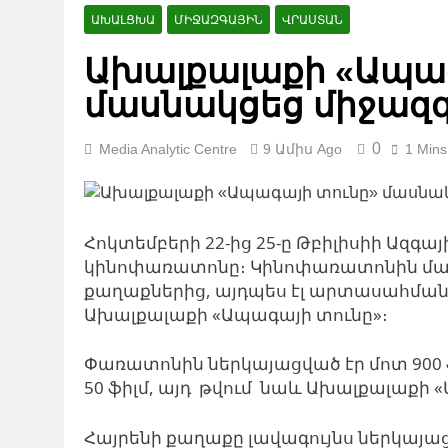
ԱԽԱԼՑԽԱ
ՄԻՋԱԶԳԱՅԻՆ
ՎՐԱՍՏԱՆ
Ախալքալաքի «Ապագ
մասնակցեց միջազ
0
Media Analytic Centre
9 Ամիս Ago
1 Mins
Հոկտեմբերի 22-ից 25-ը Թբիլիսիի Ազգ
կինոփառատոնը։ Կինոփառատոնին մաս
քաղաքներից, այդպես էլ արտասահմա
Ախալքալաքի «Ապագայի տունը»։
Փառատոնին ներկայացված էր մոտ 900 ֆ
50 ֆիլմ, այդ թվում նաև Ախալքալաքի
Հայրենի քաղաքը լավագույնս ներկայա