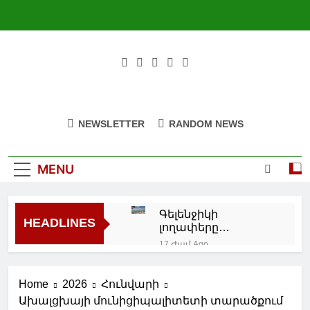
Skip
to
content
NEWSLETTER
RANDOM NEWS
MENU
Գելենջիկի
HEADLINES
լողափերը
կփակվեն օդային
17 Ժամ Ago
տագնապի
Ռուսաստանից
ժամանակ.
Ադրբեջանով
Բոգոդիստով
Home
2026
Հունվարի
տարանցմամբ
18 Ժամ Ago
Հայաստան է
Ախալցխայի մունիցիպալիտետի տարածքում
Փեզեշքիանը