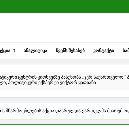
ᲔᲥᲪᲘᲐ
ᲐᲜᲐᲚᲘᲢᲘᲙᲐ
ᲩᲕᲔᲜᲡ ᲨᲔᲡᲐᲮᲔᲑ
ᲙᲝᲜᲢᲐᲥᲢᲘ
ᲡᲐ
პასუხობს ,,ჯერ საქართველო’’ პოლიტიკური ინიციატივის
დამფუძნებელი, პოლიტიკური ექსპერტი ვიქტორ ყიფიანი
ს მუნიციპალიტეტის ვაჩიანის საჯარო სკოლაში კონკურსი-
ი, რომელიც გართულებით მიმდინარეობს, ბოლო კვირებში ა
ს მწარმოებლების აქცია დასრულდა-ქართულმა მხარემ ოფ
ირაციულ-სინციტიური ვირუსით