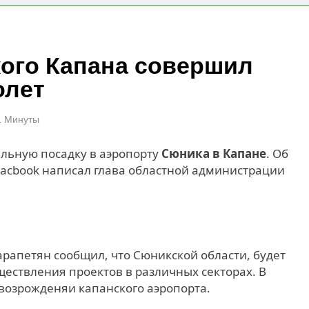
кого Капана совершил
олет
1 Минуты
льную посадку в аэропорту
Сюника в Капане
. Об
 Facbook написал глава областной администрации
рапетян сообщил, что Сюникской области, будет
ествления проектов в различных секторах. В
возрожденяи капанского аэропорта.