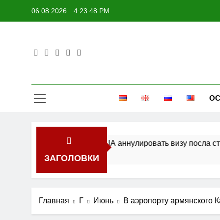
Перейти
06.08.2026
4:23:48 PM
к
содержимому
ОС
аскритиковал решение США аннулировать визу посла стра
ЗАГОЛОВКИ
Главная
Г
Июнь
В аэропорту армянского 