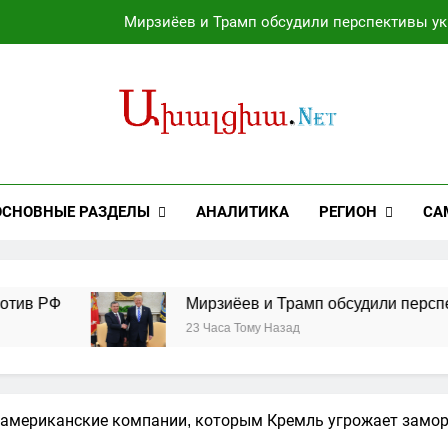
Мирзиёев и Трамп обсудили перспективы у
Трамп подписал два указа об ограничении предоставления г
Операция против Ира
Зеленский поблагодарил Сенат США за принятие з
Мирзиёев и Трамп обсудили перспективы у
ОСНОВНЫЕ РАЗДЕЛЫ
АНАЛИТИКА
РЕГИОН
СА
Трамп подписал два указа об ограничении предоставления г
Операция против Ира
в РФ
Мирзиёев и Трамп обсудили перспект
23 Часа Тому Назад
американские компании, которым Кремль угрожает замо