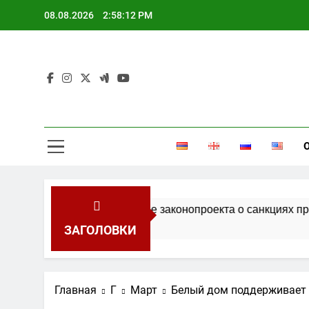
Перейти
08.08.2026
2:58:12 PM
к
содержимому
л Сенат США за принятие законопроекта о санкциях проти
ЗАГОЛОВКИ
Главная
Г
Март
Белый дом поддерживает 