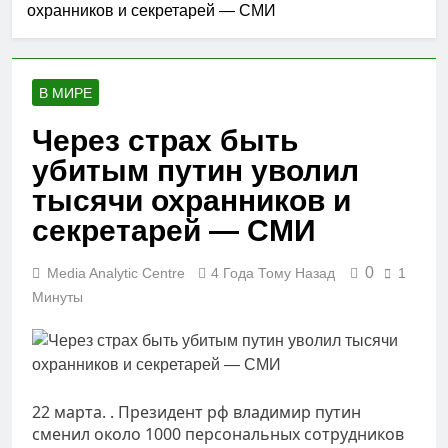
ракеты и
охранников и секретарей — СМИ
раскритиковал
противоракетной
решение США
19 Часов Тому Назад
системы: Зеленский
аннулировать визу
Россия заявляет, что
посла страны в
сбила более 600
Вашингтоне
В МИРЕ
украинских
22 Часа Тому Назад
беспилотников
Исламабад придает
Через страх быть
большое значение
убитым путин уволил
укреплению связей с
23 Часа Тому Назад
Ереваном, Москвой и
Соглашение между
тысячи охранников и
Баку: Pосол
Ираном и Оманом не
Пакистана в России
секретарей — СМИ
гарантирует
23 Часа Тому Назад
безопасность
судоходства через
0
Media Analytic Centre
4 Года Тому Назад
1
Ормузский пролив:
Минуты
Багаи
22 марта. . Президент рф владимир путин
сменил около 1000 персональных сотрудников