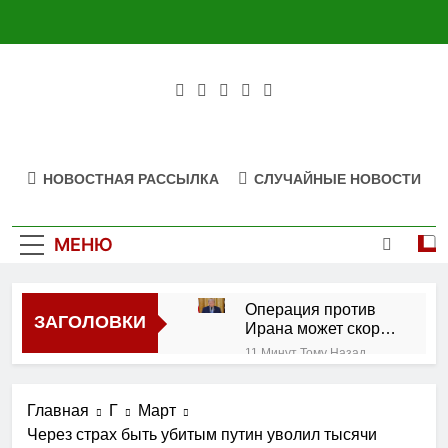
Перейти
к
содержимому
НОВОСТНАЯ РАССЫЛКА
СЛУЧАЙНЫЕ НОВОСТИ
МЕНЮ
Операция против
ЗАГОЛОВКИ
Ирана может скоро
закончиться: Трамп
11 Минут Тому Назад
Украина работает над
созданием
Главная
Г
Март
собственной
14 Часов Тому Назад
баллистической
Через страх быть убитым путин уволил тысячи
Президент Бразилии