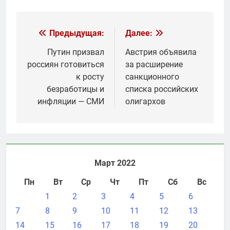
Навигация
Предыдущая:
Далее:
по
Путин призвал
Австрия объявила
россиян готовиться
за расширение
записям
к росту
санкционного
безработицы и
списка российских
инфляции — СМИ
олигархов
Март 2022
Пн
Вт
Ср
Чт
Пт
Сб
Вс
1
2
3
4
5
6
7
8
9
10
11
12
13
14
15
16
17
18
19
20