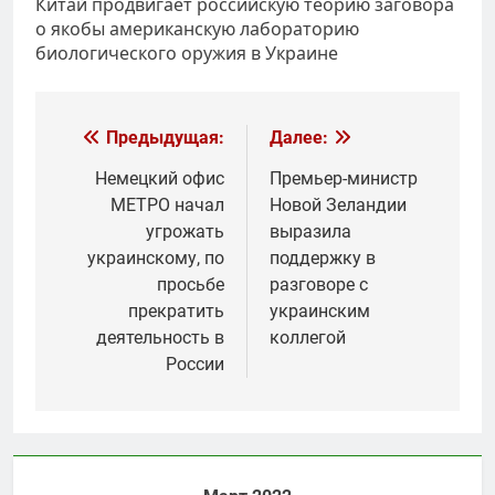
Китай продвигает российскую теорию заговора
о якобы американскую лабораторию
биологического оружия в Украине
Навигация
Предыдущая:
Далее:
по
Немецкий офис
Премьер-министр
МЕТРО начал
Новой Зеландии
записям
угрожать
выразила
украинскому, по
поддержку в
просьбе
разговоре с
прекратить
украинским
деятельность в
коллегой
России