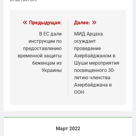
Навигация
Предыдущая:
Далее:
по
В ЕС дали
МИД Арцаха
инструкции по
осуждает
записям
предоставлению
проведение
временной защиты
Азербайджаном в
беженцам из
Шуши мероприятия
Украины
посвященного 30-
летию членства
Азербайджана в
ООН
Март 2022