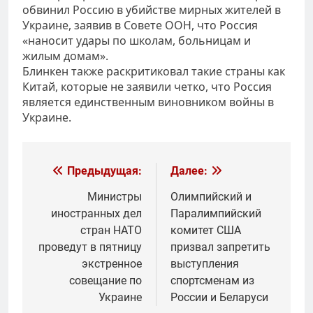
обвинил Россию в убийстве мирных жителей в
Украине, заявив в Совете ООН, что Россия
«наносит удары по школам, больницам и
жилым домам».
Блинкен также раскритиковал такие страны как
Китай, которые не заявили четко, что Россия
является единственным виновником войны в
Украине.
Навигация
Предыдущая:
Далее:
по
Министры
Олимпийский и
иностранных дел
Паралимпийский
записям
стран НАТО
комитет США
проведут в пятницу
призвал запретить
экстренное
выступления
совещание по
спортсменам из
Украине
России и Беларуси