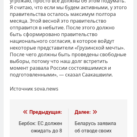
угрожаю, просто все должны об этом подумать.
Я считаю, что если мы будем активными, у этого
правительства осталось максимум полтора
месяца. Этой весной это правительство
отправится в небытие. После этого должно
быть сформировано правительство
национального согласия, в которое войдут
некоторые представители «Грузинской мечты».
После чего должны быть проведены свободные
выборы, потому что наш долг встретить
момент развала России состоявшимися и
подготовленными», — сказал Саакашвили.
Источник sova.news
Навигация
Предыдущая:
Далее:
по
Бербок: ЕС должен
Беларусь заявила
ожидать до 8
об отводе своих
записям