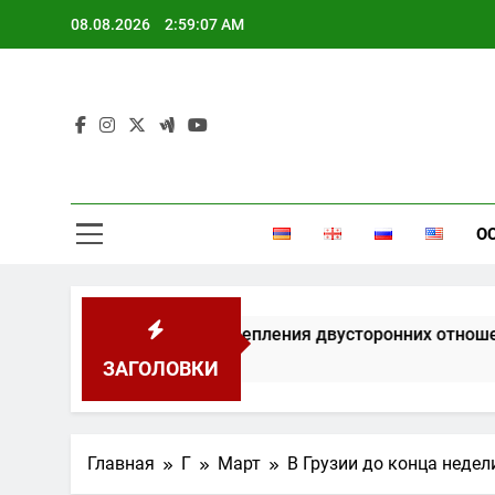
Перейти
08.08.2026
2:59:08 AM
к
содержимому
О
дили перспективы укрепления двусторонних отношений
ЗАГОЛОВКИ
Главная
Г
Март
В Грузии до конца недел