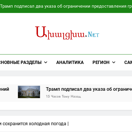
Трамп подписал два указа об ограничении предоставления г
Операция против Ира
Украина работает над созданием собственной баллис
Мирзиёев и Трамп обсудили перспективы у
Трамп подписал два указа об ограничении предоставления г
СНОВНЫЕ РАЗДЕЛЫ
АНАЛИТИКА
РЕГИОН
СА
Операция против Ира
Украина работает над созданием собственной баллис
Трамп подписал два указа об ограничении 
15 Часов Тому Назад
и сохранится холодная погода |