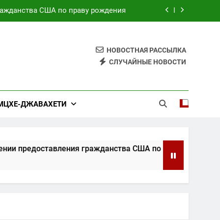
ражданства США по праву рождения
на может скоро закончиться: Трамп
НОВОСТНАЯ РАССЫЛКА
тической ракеты и противоракетной
системы: Зеленский
СЛУЧАЙНЫЕ НОВОСТИ
крепления двусторонних отношений
ражданства США по праву рождения
МЦХЕ-ДЖАВАХЕТИ
на может скоро закончиться: Трамп
тической ракеты и противоракетной
предоставления гражданства США по праву рождения
системы: Зеленский