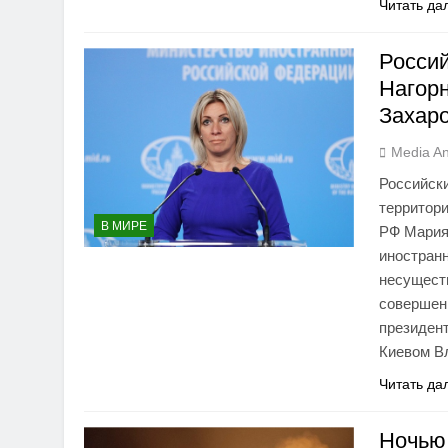
Читать да
Росси
Нагор
Захар
Media An
Российск
территор
В МИРЕ
РФ Мария
иностранн
несущест
совершен
президент
Киевом В
Читать да
Ночью 