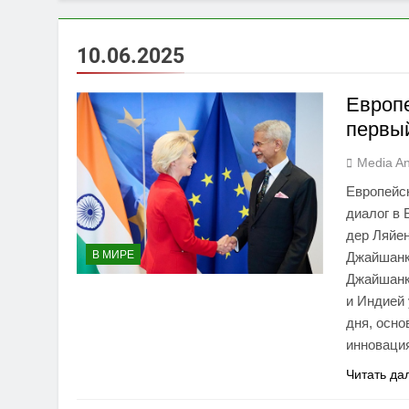
10.06.2025
Европе
первый
Media An
Европейс
диалог в
дер Ляйе
В МИРЕ
Джайшанк
Джайшанк
и Индией 
дня, осно
инноваци
Читать да