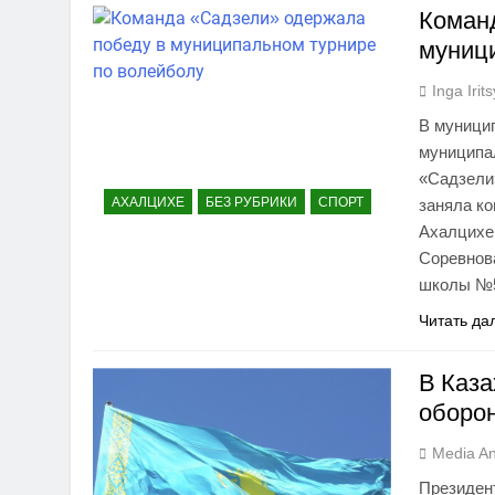
Коман
муниц
Inga Irit
В муници
муниципа
«Садзели»
АХАЛЦИХЕ
БЕЗ РУБРИКИ
СПОРТ
заняла к
Ахалцихе
Соревнов
школы №5
Читать да
В Каза
оборо
Media An
Президен