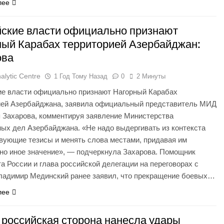
лее
йские власти официально признают
ный Карабах территорией Азербайджан:
ова
alytic Centre
1 Год Тому Назад
0
2 Минуты
ие власти официально признают Нагорный Карабах
ией Азербайджана, заявила официальный представитель МИД
 Захарова, комментируя заявление Министерства
ых дел Азербайджана. «Не надо выдергивать из контекста
вующие тезисы и менять слова местами, придавая им
но иное значение», — подчеркнула Захарова. Помощник
а России и глава российской делегации на переговорах с
ладимир Мединский ранее заявил, что прекращение боевых…
лее
российская сторона нанесла удары