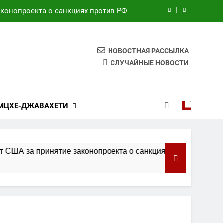
аконопроекта о санкциях против РФ
крепления двусторонних отношений
НОВОСТНАЯ РАССЫЛКА
ражданства США по праву рождения
СЛУЧАЙНЫЕ НОВОСТИ
еское мирное соглашение: Уиткофф
аконопроекта о санкциях против РФ
МЦХЕ-ДЖАВАХЕТИ
крепления двусторонних отношений
ражданства США по праву рождения
ринятие законопроекта о санкциях против РФ