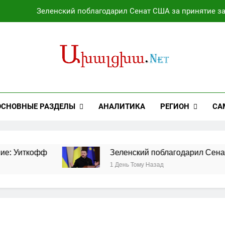
Зеленский поблагодарил Сенат США за принятие з
Мирзиёев и Трамп обсудили перспективы у
Трамп подписал два указа об ограничении предоставления г
лагодаря Трампу Армения и Азербайджан заключили историч
Зеленский поблагодарил Сенат США за принятие з
ОСНОВНЫЕ РАЗДЕЛЫ
АНАЛИТИКА
РЕГИОН
СА
Мирзиёев и Трамп обсудили перспективы у
Трамп подписал два указа об ограничении предоставления г
фф
Зеленский поблагодарил Сенат США за п
1 День Тому Назад