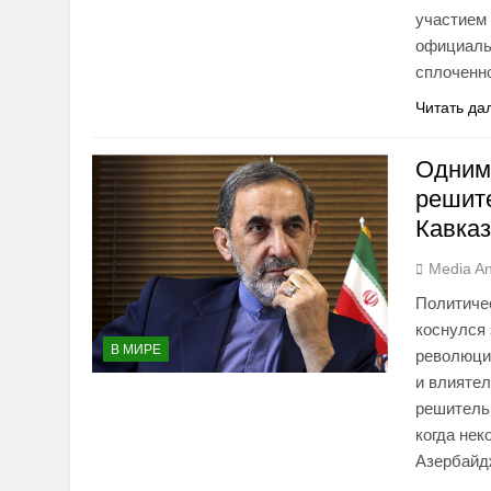
участием
официаль
сплоченн
Читать да
Одним 
решите
Кавказ
Media An
Политиче
коснулся
В МИРЕ
революци
и влиятел
решительн
когда нек
Азербай