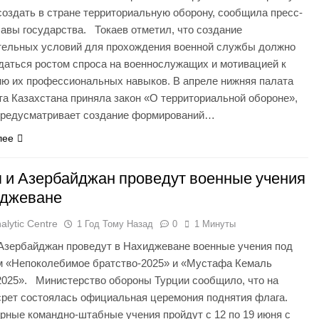
оздать в стране территориальную оборону, сообщила пресс-
авы государства. Токаев отметил, что создание
тельных условий для прохождения военной службы должно
даться ростом спроса на военнослужащих и мотивацией к
ю их профессиональных навыков. В апреле нижняя палата
а Казахстана приняла закон «О территориальной обороне»,
предусматривает создание формирований…
лее
 и Азербайджан проведут военные учения
иджеване
alytic Centre
1 Год Тому Назад
0
1 Минуты
 Азербайджан проведут в Нахиджеване военные учения под
м «Непоколебимое братство-2025» и «Мустафа Кемаль
2025». Министерство обороны Турции сообщило, что на
срет состоялась официальная церемония поднятия флага.
рные командно-штабные учения пройдут с 12 по 19 июня с