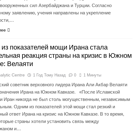
 вооруженных сил Азербайджана и Турции. Согласно
ному заявлению, учения направлены на укрепление
ости,…
лее
из показателей мощи Ирана стала
льная реакция страны на кризис в Южном
е: Велаяти
alytic Centre
1 Год Тому Назад
0
1 Минуты
ский советник верховного лидера Ирана Али Акбар Велаяти
 значения Ирана на Южном Кавказе. «После Исламской
и Иран никогда не был столь могущественным, независимым
ьным. Одним из показателей этой мощи стал резкий и
ый ответ Ирана на кризис на Южном Кавказе. В то время,
оторые страны хотели установить связь между
джаном и…