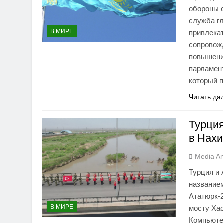
обороны с
служба гл
В МИРЕ
привлека
сопровож
повышени
парламент
который 
Читать да
Турция
в Нах
Media An
Турция и
название
Ататюрк-
В МИРЕ
мосту Ха
Компьюте