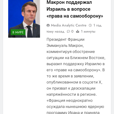
Макрон поддержал
Израиль в вопросе
«права на самооборону»
Media Analytic Centre
1 год
тому назад
0
1 минуты
В МИРЕ
Президент Франции
Эммануэль Макрон,
комментируя обострение
ситуации на Ближнем Востоке,
выразил поддержку Израилю в
его «праве на самооборону». В
то же время в заявлении,
опубликованном в соцсети X,
он призвал к деэскалации
напряжённости в регионе.
«Франция неоднократно
осуждала нынешнюю ядерную
программу Ирана и приняла