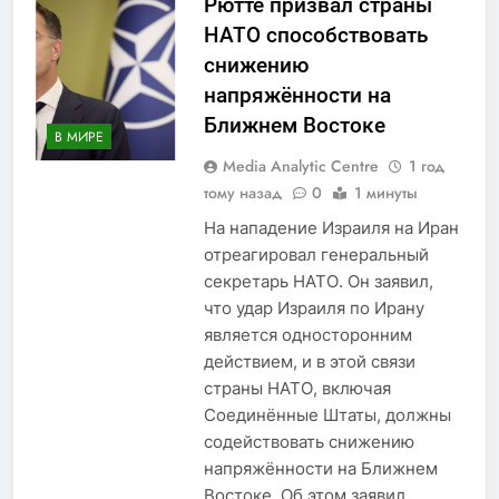
Рютте призвал страны
НАТО способствовать
снижению
напряжённости на
Ближнем Востоке
В МИРЕ
Media Analytic Centre
1 год
тому назад
0
1 минуты
На нападение Израиля на Иран
отреагировал генеральный
секретарь НАТО. Он заявил,
что удар Израиля по Ирану
является односторонним
действием, и в этой связи
страны НАТО, включая
Соединённые Штаты, должны
содействовать снижению
напряжённости на Ближнем
Востоке. Об этом заявил