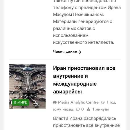
Также Путин побеседовал по
телефону с президентом Ирана
Масудом Пезешкианом.
Материалы генерируются с
различных сайтов с
использованием
искусственного интеллекта.
Читать далее
Иран приостановил все
внутренние и
международные
авиарейсы
Media Analytic Centre
1 год
В МИРЕ
тому назад
0
1 минуты
Власти Ирана распорядились
приостановить все внутренние