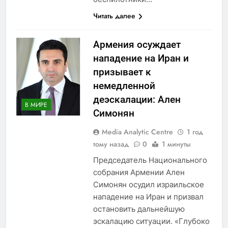
Читать далее
Армения осуждает
нападение на Иран и
призывает к
немедленной
деэскалации: Ален
В МИРЕ
Симонян
Media Analytic Centre
1 год
тому назад
0
1 минуты
Председатель Национального
собрания Армении Ален
Симонян осудил израильское
нападение на Иран и призвал
остановить дальнейшую
эскалацию ситуации. «Глубоко