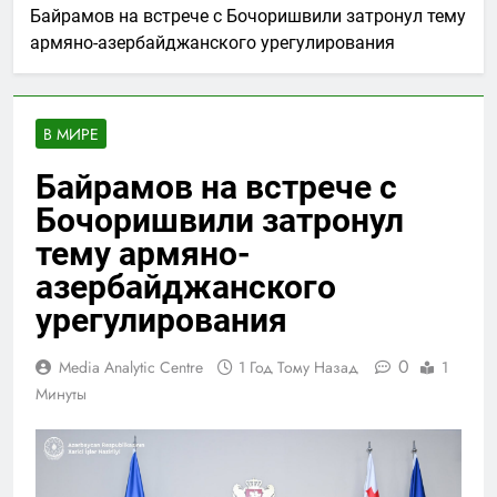
Байрамов на встрече с Бочоришвили затронул тему
армяно-азербайджанского урегулирования
В МИРЕ
Байрамов на встрече с
Бочоришвили затронул
тему армяно-
азербайджанского
урегулирования
0
Media Analytic Centre
1 Год Тому Назад
1
Минуты