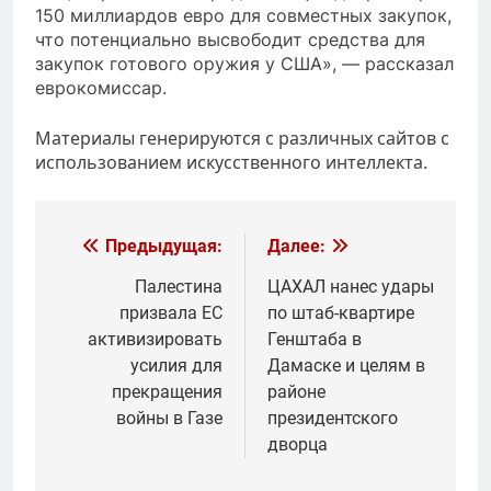
150 миллиардов евро для совместных закупок,
что потенциально высвободит средства для
закупок готового оружия у США», — рассказал
еврокомиссар.
Материалы генерируются с различных сайтов с
использованием искусственного интеллекта.
Навигация
Предыдущая:
Далее:
по
Палестина
ЦАХАЛ нанес удары
призвала ЕС
по штаб-квартире
записям
активизировать
Генштаба в
усилия для
Дамаске и целям в
прекращения
районе
войны в Газе
президентского
дворца