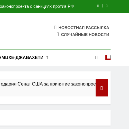
законопроекта о санкциях против РФ
укрепления двусторонних отношений
НОВОСТНАЯ РАССЫЛКА
 гражданства США по праву рождения
СЛУЧАЙНЫЕ НОВОСТИ
ческое мирное соглашение: Уиткофф
законопроекта о санкциях против РФ
АМЦХЕ-ДЖАВАХЕТИ
укрепления двусторонних отношений
 гражданства США по праву рождения
л Сенат США за принятие законопроекта о санкциях против