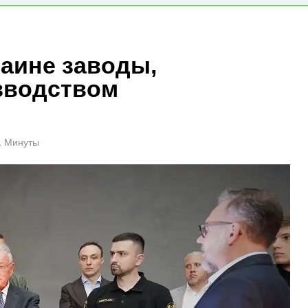
раине заводы,
зводством
1 Минуты