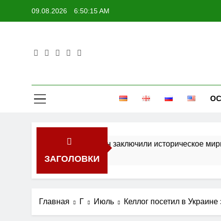
Перейти
09.08.2026
6:50:15 AM
к
содержимому
ОС
рмения и Азербайджан заключили историческое мирное со
ЗАГОЛОВКИ
Главная
Г
Июль
Келлог посетил в Украин