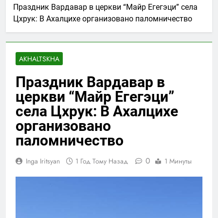
Праздник Вардавар в церкви “Майр Егегэци” села
Цхрук: В Ахалцихе организовано паломничество
AKHALTSKHA
Праздник Вардавар в
церкви “Майр Егегэци”
села Цхрук: В Ахалцихе
организовано
паломничество
0
Inga Iritsyan
1 Год Тому Назад
1 Минуты