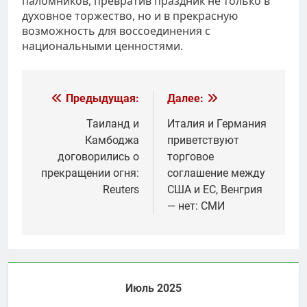
паломников, превратив праздник не только в
духовное торжество, но и в прекрасную
возможность для воссоединения с
национальными ценностями.
Навигация
Предыдущая:
Далее:
по
Таиланд и
Италия и Германия
Камбоджа
приветствуют
записям
договорились о
торговое
прекращении огня:
соглашение между
Reuters
США и ЕС, Венгрия
— нет: СМИ
Июль 2025