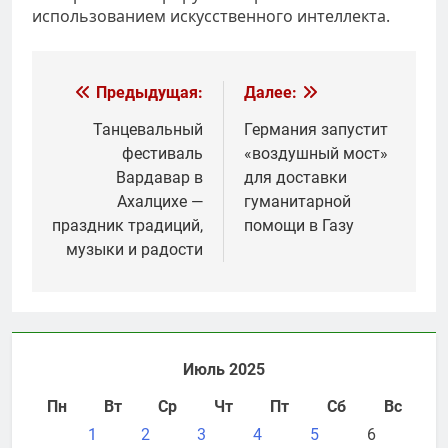
использованием искусственного интеллекта.
Навигация
Предыдущая:
Далее:
по
Танцевальный
Германия запустит
фестиваль
«воздушный мост»
записям
Вардавар в
для доставки
Ахалцихе —
гуманитарной
праздник традиций,
помощи в Газу
музыки и радости
Июль 2025
Пн
Вт
Ср
Чт
Пт
Сб
Вс
1
2
3
4
5
6