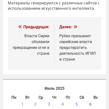
Материалы генерируются с различных сайтов с
использованием искусственного интеллекта.
Навигация
Предыдущая:
Далее:
по
Власти Сирии
Рубио призывает
объявили
сирийские власти
записям
прекращение огня в
предотвратить
стране
деятельность ИГИЛ
в стране
Июль 2025
Пн
Вт
Ср
Чт
Пт
Сб
Вс
1
2
3
4
5
6