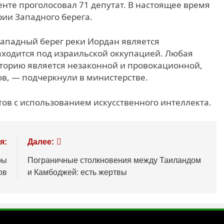
те проголосовал 71 депутат. В настоящее время
рии Западного берега.
западный берег реки Иордан является
находится под израильской оккупацией. Любая
иторию является незаконной и провокационной,
в, — подчеркнули в министерстве.
ов с использованием искусственного интеллекта.
я:
Далее:
ры
Пограничные столкновения между Таиландом
ов
и Камбоджей: есть жертвы