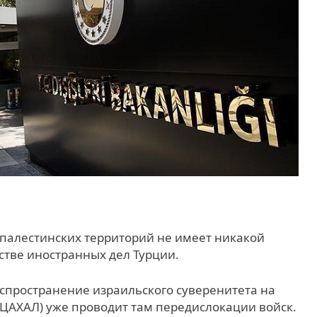
палестинских территорий не имеет никакой
стве иностранных дел Турции.
аспространение израильского суверенитета на
ЦАХАЛ) уже проводит там передислокации войск.