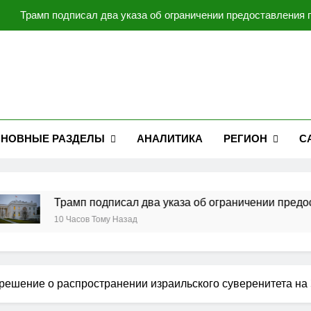
Трамп подписал два указа об ограничении предоставления
Операция против Ир
Украина работает над созданием собственной баллистической
Мирзиёев и Трамп обсудили перспективы 
Трамп подписал два указа об ограничении предоставления
НОВНЫЕ РАЗДЕЛЫ
АНАЛИТИКА
РЕГИОН
С
Операция против Ир
Украина работает над созданием собственной баллистической
Трамп подписал два указа об ограничении предоставл
10 Часов Тому Назад
 решение о распространении израильского суверенитета на