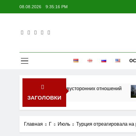
Перейти
08.08.2026
9:35:16 PM
к
содержимому
ОС
спективы укрепления двусторонних отношений
ЗАГОЛОВКИ
Главная
Г
Июль
Турция отреагировала на