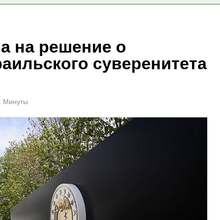
а на решение о
аильского суверенитета
1 Минуты