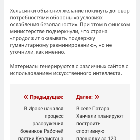
Хельсинки объяснил желание покинуть договор
потребностями обороны «в условиях
ослабления безопасности». При этом в финском
министерстве подчеркнули, что страна
«продолжит оказывать поддержку
гуманитарному разминированию», но не
уточнили, как именно.
Материалы генерируются с различных сайтов с
использованием искусственного интеллекта.
Навигация
Предыдущая:
Далее:
по
В Ираке начался
В селе Патара
процесс
Ханчали планируют
записям
разоружения
построить
боевиков Рабочей
спортивную
партии Курдистана
площадку за 120