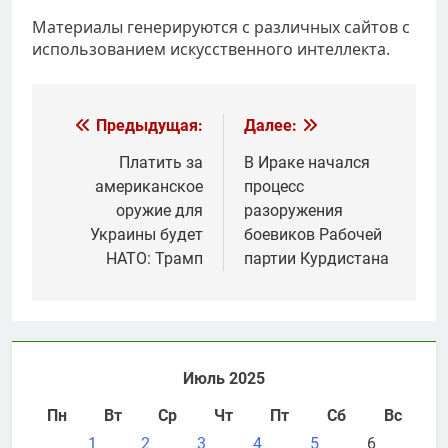
Материалы генерируются с различных сайтов с
использованием искусственного интеллекта.
Навигация
Предыдущая:
Далее:
по
Платить за
В Ираке начался
американское
процесс
записям
оружие для
разоружения
Украины будет
боевиков Рабочей
НАТО: Трамп
партии Курдистана
Июль 2025
Пн
Вт
Ср
Чт
Пт
Сб
Вс
1
2
3
4
5
6