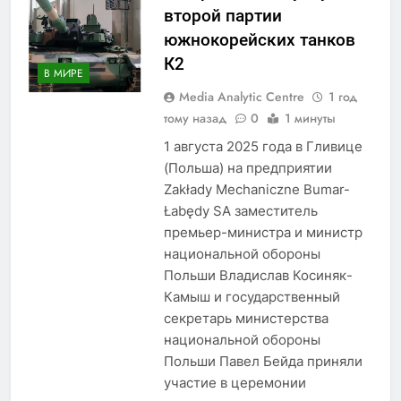
второй партии
южнокорейских танков
К2
В МИРЕ
Media Analytic Centre
1 год
тому назад
0
1 минуты
1 августа 2025 года в Гливице
(Польша) на предприятии
Zakłady Mechaniczne Bumar-
Łabędy SA заместитель
премьер-министра и министр
национальной обороны
Польши Владислав Косиняк-
Камыш и государственный
секретарь министерства
национальной обороны
Польши Павел Бейда приняли
участие в церемонии