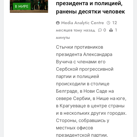
президента и полицией,
В МИРЕ
ранены десятки человек
Media Analytic Centre
12
месяцев тому назад
0
1
минуты
Стычки противников
президента Александара
Вучича с членами его
Сербской прогрессивной
партии и полицией
происходили в столице
Белграде, в Нови Саде на
севере Сербии, в Нише на юге,
в Крагуеваце в центре страны
и в нескольких других городах.
Стороны, собравшись у
местных офисов
президентской партии,