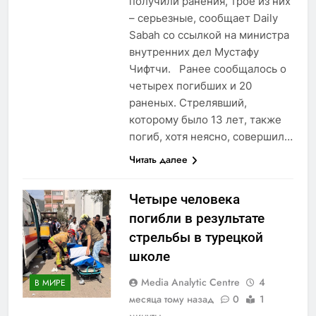
получили ранения, трое из них
– серьезные, сообщает Daily
Sabah со ссылкой на министра
внутренних дел Мустафу
Чифтчи. Ранее сообщалось о
четырех погибших и 20
раненых. Стрелявший,
которому было 13 лет, также
погиб, хотя неясно, совершил…
Читать далее
Четыре человека
погибли в результате
стрельбы в турецкой
школе
Media Analytic Centre
4
В МИРЕ
месяца тому назад
0
1
минуты