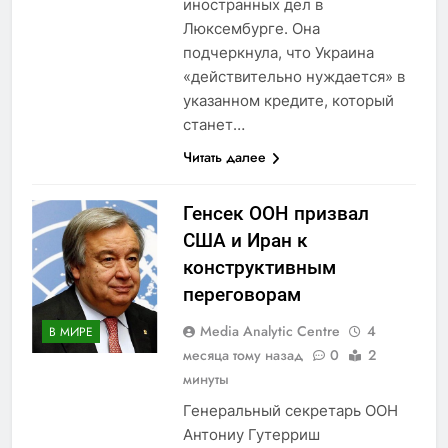
иностранных дел в
Люксембурге. Она
подчеркнула, что Украина
«действительно нуждается» в
указанном кредите, который
станет…
Читать далее
Генсек ООН призвал
США и Иран к
конструктивным
переговорам
Media Analytic Centre
4
В МИРЕ
месяца тому назад
0
2
минуты
Генеральный секретарь ООН
Антониу Гутерриш