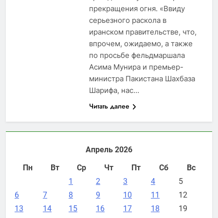
прекращения огня. «Ввиду
серьезного раскола в
иранском правительстве, что,
впрочем, ожидаемо, а также
по просьбе фельдмаршала
Асима Мунира и премьер-
министра Пакистана Шахбаза
Шарифа, нас…
Читать далее
Апрель 2026
Пн
Вт
Ср
Чт
Пт
Сб
Вс
1
2
3
4
5
6
7
8
9
10
11
12
13
14
15
16
17
18
19