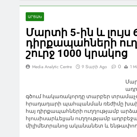
ԱՐՑԱԽ
Մարտի 5-ին և լույս 
դիրքապահների ուղ
շուրջ 1000 կրակոց
0
Media Analytic Centre
9 Տարի Ago
1 M
Մար
ադր
գծում հակառակորդը տարբեր տրամաչ
հրադադարի պահպանման ռեժիմը խախտել
հայ դիրքապահների ուղղությամբ արձակե
հյուսիսարևելյան ուղղությամբ ադրբեջ
միլիմետրանոց ականանետ և ենթափողա