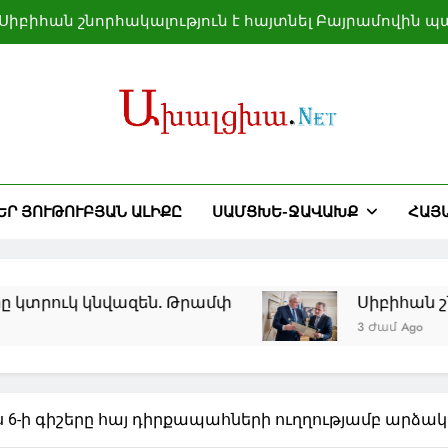
Սիբիհան շնորհակալություն է հայտնել Բայրամովին 
Բաքվի տրամադրած հ
Իսլամաբադը մեծ նշանակություն է տալիս Երևանի, 
ամրապնդմանը
րանի շուրջ հակամարտության կարգավորումից հետո ն
Սիբիհան շնորհակալություն է հայտնել Բայրամովին 
ԵՐ ՅՈՒԹՈՒԲՅԱՆ ԱԼԻՔԸ
ՍԱՄՑԽԵ-ՋԱՎԱԽՔ
ՀԱՅ
Բաքվի տրամադրած հ
Իսլամաբադը մեծ նշանակություն է տալիս Երևանի, 
ամրապնդմանը
կտրուկ կնվազեն. Թրամփ
Սիբիհան շնո
3 Ժամ Ago
յս 6-ի գիշերը հայ դիրքապահների ուղղությամբ արձակե