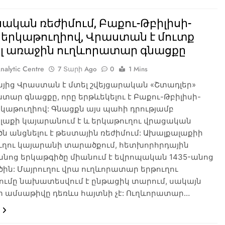
ական ռեժիմում, Բաքու-Թբիլիսի-
 երկաթուղիով, Վրաստան է մուտք
ել առաջին ուղևորատար գնացքը
nalytic Centre
7 Տարի Ago
0
1 Mins
յից Վրաստան է մտել շվեյցարական «Շտադլեր»
տար գնացքը, որը երթևեկելու է Բաքու-Թբիլիսի-
կաթուղիով: Գնացքն այս պահի դրությամբ
լաքի կայարանում է և երկաթուղու վրացական
 անցնելու է թեստային ռեժիմում: Ախալքալաքիի
ւղու կայարանի տարածքում, հետխորհրդային
անոց երկաթգիծը միանում է եվրոպական 1435-անոց
ին: Մայրուղու վրա ուղևորատար երթուղու
ումը նախատեսվում է ընթացիկ տարում, սակայն
տ ամսաթիվը դեռևս հայտնի չէ: Ուղևորատար…