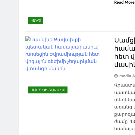
Read More
NEWS
Սամց
համա
հետ 
մասի
Media A
Վրաստա
ՍԱՄՑԽԵ-ՋԱՎԱԽՔ
պատկան
տեղեկա
առանց 
քարոզա
ժամը՝ 
համալս