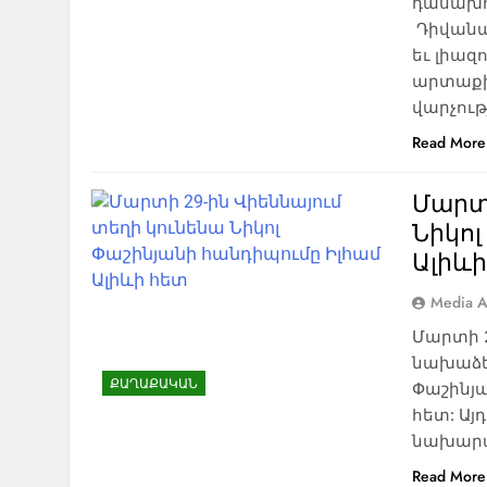
դասախո
Դիվանա
եւ լիազ
արտաքի
վարչութ
Read More
Մարտի
Նիկոլ
Ալիևի
Media A
Մարտի 
նախաձեռ
ՔԱՂԱՔԱԿԱՆ
Փաշինյ
հետ: Այ
նախարա
Read More