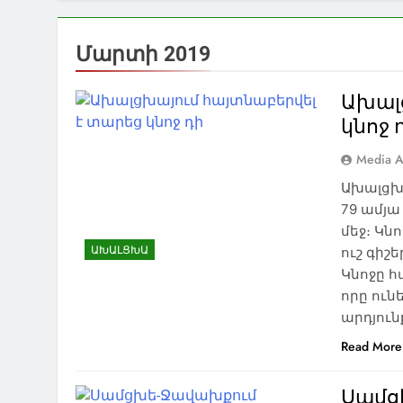
Մարտի 2019
Ախալ
կնոջ 
Media A
Ախալցխա
79 ամյա
մեջ։ Կն
ԱԽԱԼՑԽԱ
ուշ գիշ
Կնոջը հ
որը ուն
արդյուն
Read More
Սամցխ