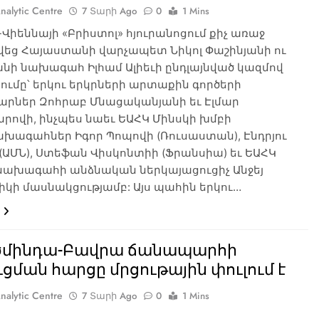
nalytic Centre
7 Տարի Ago
0
1 Mins
-Վիեննայի «Բրիստոլ» հյուրանոցում քիչ առաջ
եց Հայաստանի վարչապետ Նիկոլ Փաշինյանի ու
նի նախագահ Իլհամ Ալիեւի ընդլայնված կազմով
ւմը՝ երկու երկրների արտաքին գործերի
րներ Զոհրաբ Մնացականյանի եւ Էլմար
րովի, ինչպես նաեւ ԵԱՀԿ Մինսկի խմբի
խագահներ Իգոր Պոպովի (Ռուսաստան), Էնդրյու
(ԱՄՆ), Ստեֆան Վիսկոնտիի (Ֆրանսիա) եւ ԵԱՀԿ
 նախագահի անձնական ներկայացուցիչ Անջեյ
կի մասնակցությամբ: Այս պահին երկու…
ծմինդա-Բավրա ճանապարհի
ցման հարցը մրցութային փուլում է
nalytic Centre
7 Տարի Ago
0
1 Mins