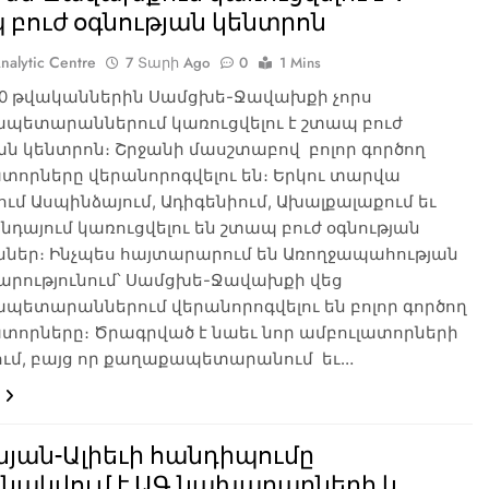
բուժ օգնության կենտրոն
nalytic Centre
7 Տարի Ago
0
1 Mins
020 թվականներին Սամցխե-Ջավախքի չորս
պետարաններում կառուցվելու է շտապ բուժ
ան կենտրոն։ Շրջանի մասշտաբով բոլոր գործող
տորները վերանորոգվելու են։ Երկու տարվա
ւմ Ասպինձայում, Ադիգենիում, Ախալքալաքում եւ
նդայում կառուցվելու են շտապ բուժ օգնության
ններ։ Ինչպես հայտարարում են Առողջապահության
րությունում՝ Սամցխե-Ջավախքի վեց
պետարաններում վերանորոգվելու են բոլոր գործող
տորները։ Ծրագրված է նաեւ նոր ամբուլատորների
ում, բայց որ քաղաքապետարանում եւ…
յան-Ալիեւի հանդիպումը
ւնակվում է ԱԳ նախարարների և