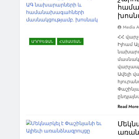
համա
խոսն
Media A
ՀՀ վար
ԱԴՐԲԵՋԱՆ
ՀԱՅԱՍՏԱՆ
Իլհամ Ա
նախարա
մասնակց
վարչապ
Ավելի վ
հյուրան
Փաշինյա
ընդլայ
Read More
Մեկնա
առան