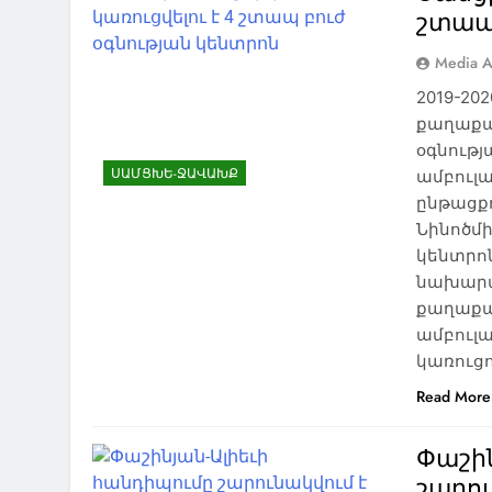
շտապ 
Media A
2019-2
քաղաքա
օգնությ
ՍԱՄՑԽԵ-ՋԱՎԱԽՔ
ամբուլա
ընթացքո
Նինոծմի
կենտրո
նախարա
քաղաքա
ամբուլա
կառուց
Read More
Փաշին
շարո