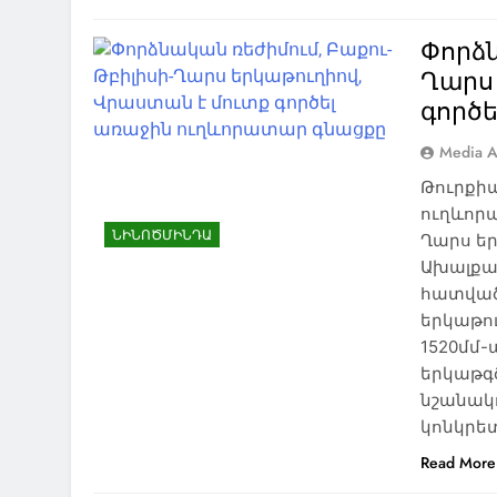
Փորձն
Ղարս
գործ
Media A
Թուրքիա
ուղևորա
ՆԻՆՈԾՄԻՆԴԱ
Ղարս եր
Ախալքա
հատվածն
երկաթո
1520մմ-
երկաթգծ
նշանակ
կոնկրե
Read More