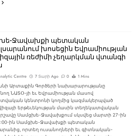
խե-Ջավախքի պետական
լսարանում խոսեցին Եվրամիության
վիզային ռեժիմի չեղարկման վտանգի
ն
nalytic Centre
7 Տարի Ago
0
1 Mins
նի Արտաքին Գործերի նախարարությանը
ող ՆԱՏՕ-յի եւ Եվրամիության մասով
տվական կենտրոնի կողմից կազմակերպված
վիզայի երթեւեկության մասին տեղեկատվական
րշավը Սամցխե-Ջավախքում սկսվեց մարտի 27-ին
13:00-ին Սամցխե-Ջավախքի պետական
արանից, որտեղ ուսանողների եւ գիտնական-