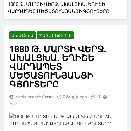
1880 Թ. ՄԱՐՏԻ ՎԵՐՋ. ԱԽԱԼՑԽԱ. ԵՂԻՇԵ
ՎԱՐԴԱՊԵՏ ՄԵԾԱՏՈՒՆՅԱՆՑԻ ԳՅՈՒՏԵՐԸ
ԱԽԱԼՑԽԱ
ՊԱՏՄՈՒԹՅՈՒՆ
1880 Թ. ՄԱՐՏԻ ՎԵՐՋ.
ԱԽԱԼՑԽԱ. ԵՂԻՇԵ
ՎԱՐԴԱՊԵՏ
ՄԵԾԱՏՈՒՆՅԱՆՑԻ
ԳՅՈՒՏԵՐԸ
0
Media Analytic Centre
7 Տարի Ago
1
Mins