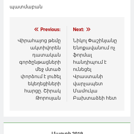
պատմաբան
Գրառումների
Previous:
Next:
նավարկումը
Վիրահայոց թեմը
Նիկոլ Փաշինյանը
ակտիվորեն
Ենոքավանում ոչ
դատական
ֆորմալ
գործընթացների
հանդիպում է
մեջ մտած
ունեցել
փորձում է լուծել
Վրաստանի
եկեղեցիների
վարչապետ
հարցը. Շիրակ
Մամուկա
Թորոսյան
Բախտաձեի հետ
Մարտի 2019